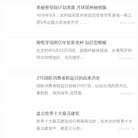
美秘密登陆计划泄露 月球现神秘残骸
1976年8月，加利福尼亚州美国范登堡空军基地一枚土
星5号运载火箭发射升空，...
2014-11-09
葡萄牙现两亿年前新龙种 似巨型蝾螈
北京时间3月25日消息，据国外媒体报道，在葡萄牙的
阿尔加维地区，古生物学...
2015-04-07
315国际消费者权益日的由来历史
国际消费者权益日俗称315打假，以往出现的苏丹红、
毒奶粉、地沟油等,这些都...
2016-05-11
盘点世界十大最丑建筑
世界十大最丑建筑排行榜最新出炉，在本次的世界十大
最丑建筑中，都是公认的...
2016-05-30