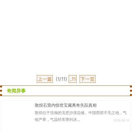
上一篇
(1/11)
..11
下一页
奇闻异事
敦煌石窟内惊世宝藏离奇失踪真相
敦煌位于浩瀚的戈壁沙漠边缘、中国西部不毛之地，气
候严寒，气温经常降到冰...
2015-08-14