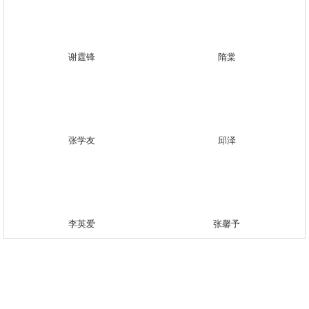
谢霆锋
隋棠
张学友
邱泽
李英爱
张馨予