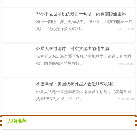
邓小平去世前说的最后一句话：内幕震惊全世界
邓小平的晚年岁月充满活力。1977年，73岁的他第三次
复出，这已是许多人赋闲...
2016-03-03
外星人来过地球！时空旅游者的遗失物
俄罗斯远东沿海边疆区发现了非地球文明遗迹，阿尔乔
姆市的居民德米特里在煤...
2014-09-18
机密曝光：美国或与外星人合造UFO战机
外星人话题一直是非常受大众喜爱的话题，尤其是那些
热爱UFO的人群，在上个...
2016-01-08
人物推荐