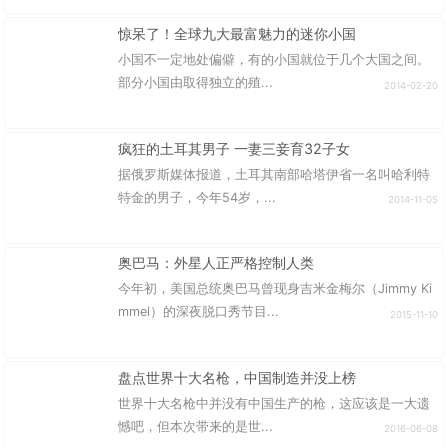
惊呆了！全球九大最富魅力的迷你小国
小国不一定地处偏僻，有的小国就位于几个大国之间。
部分小国由取得独立的殖...
2014-02-20
疯狂的土耳其男子 一妻三妾育32子女
据俄罗斯媒体报道，土耳其南部哈塔伊省一名叫哈利特
特金的男子，今年54岁，...
2014-11-05
奥巴马：外星人正严格控制人类
今年初，美国总统奥巴马曾现身吉米金梅尔（Jimmy Ki
mmel）的深夜脱口秀节目...
2015-11-10
盘点世界十大名枪，中国制造并没上榜
世界十大名枪中并没有中国生产的枪，这应该是一大遗
憾吧，但本次带来的是世...
2016-06-08