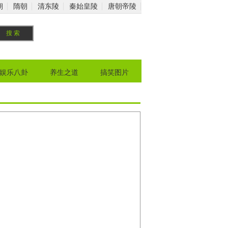
朝
隋朝
清东陵
秦始皇陵
唐朝帝陵
娱乐八卦
养生之道
搞笑图片