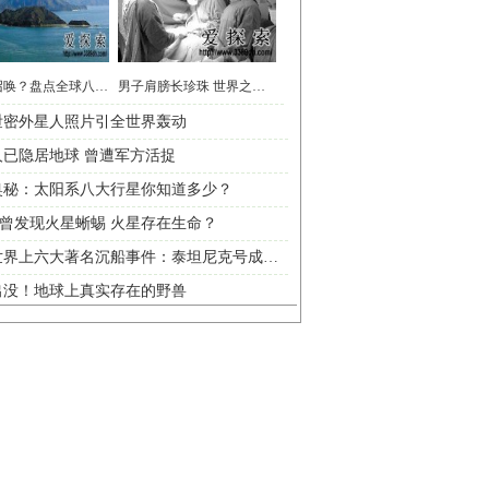
死神在召唤？盘点全球八大杀人小岛
男子肩膀长珍珠 世界之大闻所未闻惊呆了
泄密外星人照片引全世界轰动
人已隐居地球 曾遭军方活捉
奥秘：太阳系八大行星你知道多少？
A曾发现火星蜥蜴 火星存在生命？
盘点世界上六大著名沉船事件：泰坦尼克号成经典
出没！地球上真实存在的野兽