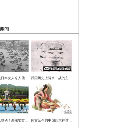
趣闻
图揭二战日本女人令人傻眼的私生活！
我国历史上背水一战的主人公是谁
40年无人敢动！秦陵地宫竟藏如此秘密
传古至今的中国四大神话传说