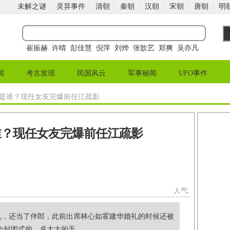
未解之谜
灵异事件
清朝
秦朝
汉朝
宋朝
唐朝
明
崔振赫
许晴
彭佳慧
倪萍
刘烨
张歆艺
郑爽
吴亦凡
闻
考古发现
民国风云
军事秘闻
UFO事件
友是谁？现任女友完爆前任江疏影
谁？现任女友完爆前任江疏影
人气:
礼，还当了伴郎，此前出席林心如霍建华婚礼的时候还被
封闭式的，卓大大的无...