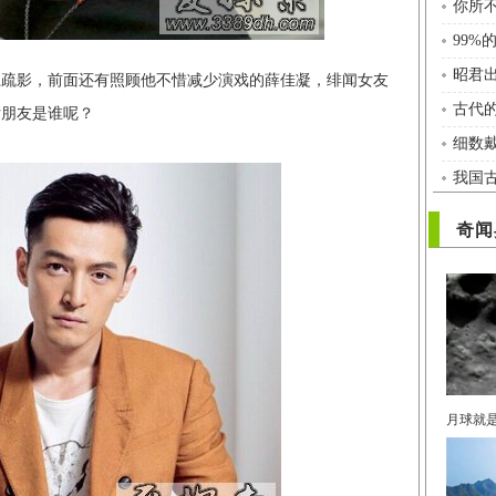
你所
99
昭君
江疏影，前面还有照顾他不惜减少演戏的薛佳凝，绯闻女友
女朋友是谁呢？
我国
奇闻