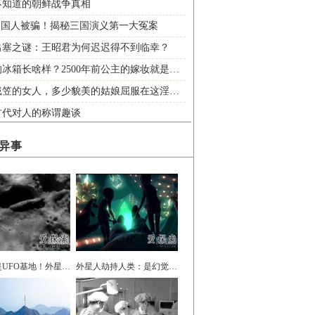
不知道的朝鲜战争真相
%的国人被骗！揭秘三国演义第一大冤案
出塞之谜：王昭君为何迟迟得不到临幸？
古代的冰箱长啥样？2500年前公主的嫁妆就是冰箱
细数戴笠的女人，多少貌美的姑娘屈服在这淫虫之下
古代对人的称谓趣谈
异事
月球就是UFO基地！外星飞船真身曝光
外星人劫持人类：是幻觉还是确有其事