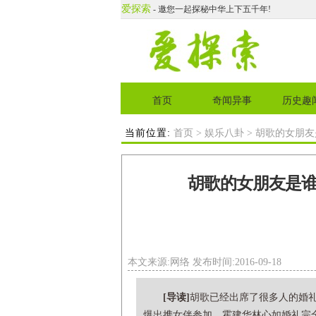
爱探索
- 邀您一起探秘中华上下五千年!
首页
奇闻异事
历史趣
当前位置:
首页
>
娱乐八卦
> 胡歌的女朋
胡歌的女朋友是
本文来源:网络 发布时间:2016-09-18
[导读]
胡歌已经出席了很多人的婚
爆出携女伴参加。霍建华林心如婚礼完全