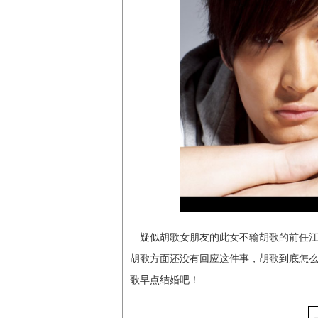
疑似胡歌女朋友的此女不输胡歌的前任
胡歌方面还没有回应这件事，胡歌到底怎
歌早点结婚吧！