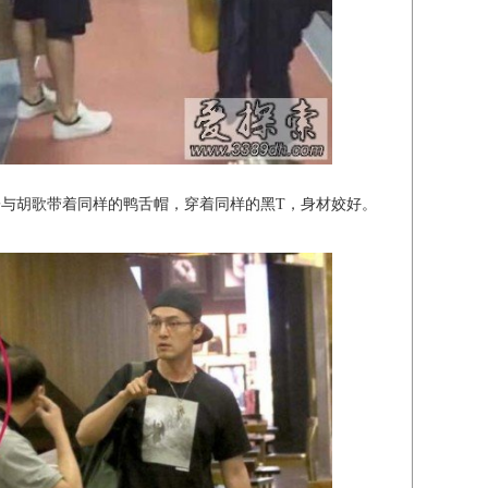
与胡歌带着同样的鸭舌帽，穿着同样的黑T，身材姣好。