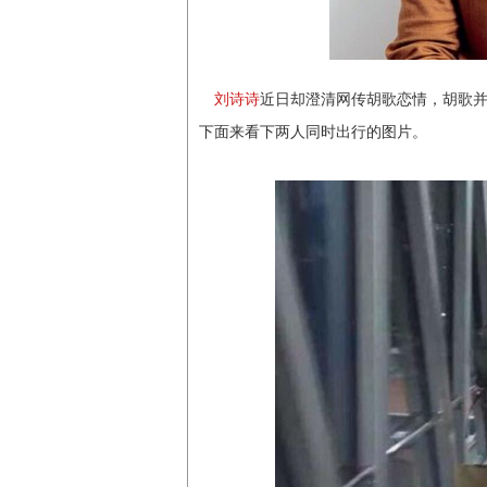
刘诗诗
近日却澄清网传胡歌恋情，胡歌
下面来看下两人同时出行的图片。