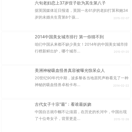
六旬老妇恋上37岁侄子欲为其生第八子
据英国媒体近日报道，英国一名61岁的老妇打算和她34
岁的未婚夫生育第8个孩...
2015-02-07
2014中国美女城市排行 第一你猜不到
咱们中国从来都不缺少美女！2014年的中国美女城市排
行榜新鲜出炉，哪个城市...
2015-01-20
美洲神秘吸血怪兽真容被曝光惊呆众人
20世纪90年代中期，波多黎各当地居民声称看见了一种
神秘的吸血怪兽卓柏卡布...
2014-02-22
古代女子十宗“最”：看谁最妖娆
中国自古就巾帼不让须眉，在历史的长河中，中国出现
了十位奇女子，背景更是...
2015-12-26