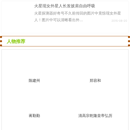
火星现女外星人长发披肩自由呼吸
火星探测器好奇号不久前传回的图片中竟惊现女外星
人！图片中可以清晰看出外...
2015-08-20
人物推荐
陈建州
郑容和
蒋勤勤
清高宗乾隆皇帝弘历