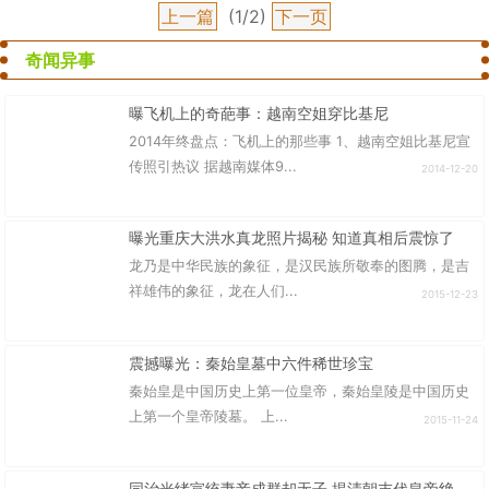
上一篇
(1/2)
下一页
奇闻异事
曝飞机上的奇葩事：越南空姐穿比基尼
2014年终盘点：飞机上的那些事 1、越南空姐比基尼宣
传照引热议 据越南媒体9...
2014-12-20
曝光重庆大洪水真龙照片揭秘 知道真相后震惊了
龙乃是中华民族的象征，是汉民族所敬奉的图腾，是吉
祥雄伟的象征，龙在人们...
2015-12-23
震撼曝光：秦始皇墓中六件稀世珍宝
秦始皇是中国历史上第一位皇帝，秦始皇陵是中国历史
上第一个皇帝陵墓。 上...
2015-11-24
同治光绪宣统妻妾成群却无子 揭清朝末代皇帝绝后真相