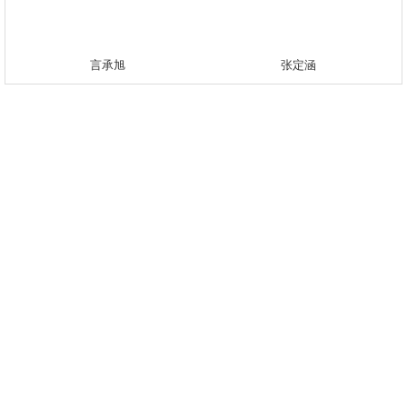
言承旭
张定涵